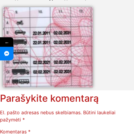
←
Parašykite komentarą
El. pašto adresas nebus skelbiamas.
Būtini laukeliai
pažymėti
*
Komentaras
*